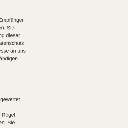
, Empfänger
n. Sie
ng dieser
atenschutz
esse an uns
tändigen
sgewertet
r Regel
en. Sie