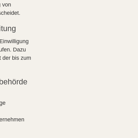
g von
cheidet.
itung
Einwilligung
rufen. Dazu
t der bis zum
sbehörde
ige
ternehmen