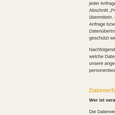
jeder Anfrag
Abschnitt „P
übermitteln,
Anfrage bzw.
Datenübertra
geschützt w
Nachfolgend 
welche Daten
unsere angeb
personenbez
Datenerf
Wer ist ver
Die Datenver