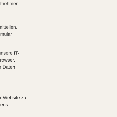
ntnehmen.
tteilen.
rmular
nsere IT-
browser,
er Daten
er Website zu
tens