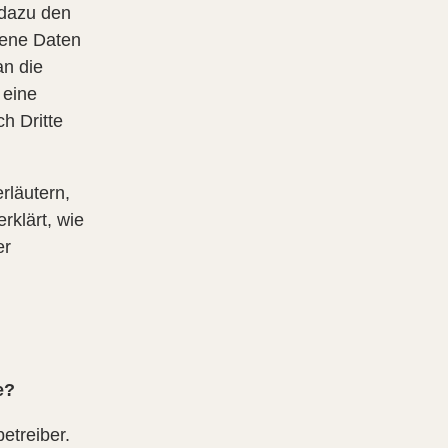
 dazu den
ogene Daten
an die
 eine
h Dritte
rläutern,
rklärt, wie
er
e?
etreiber.