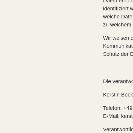
Daten erhob
identifizier
welche Daten
zu welchem 
Wir weisen d
Kommunikatio
Schutz der D
Die verantwo
Kerstin Böck
Telefon: +4
E-Mail: kers
Verantwortlic