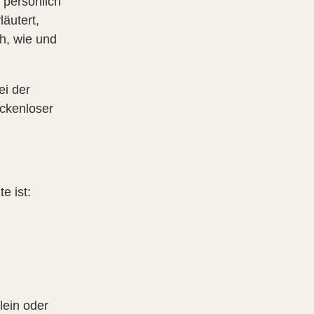
 persönlich
läutert,
ch, wie und
ei der
ückenloser
e ist:
llein oder