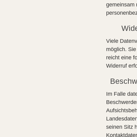
gemeinsam m
personenbez
Wide
Viele Datenv
möglich. Sie
reicht eine 
Widerruf erf
Beschwe
Im Falle dat
Beschwerder
Aufsichtsbeh
Landesdaten
seinen Sitz 
Kontaktdate