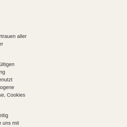
trauen aller
er
ltigen
ung
enutzt
zogene
se, Cookies
itig
e uns mit