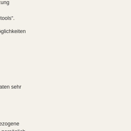
zung
tools”.
glichkeiten
aten sehr
bezogene